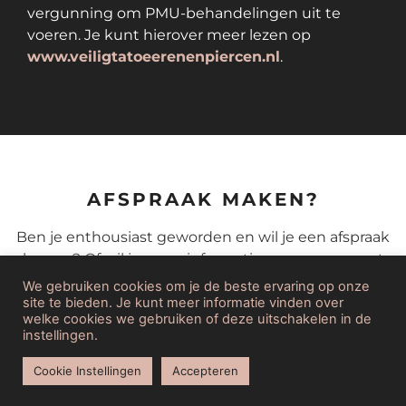
vergunning om PMU-behandelingen uit te
voeren. Je kunt hierover meer lezen op
www.veiligtatoeerenenpiercen.nl
.
AFSPRAAK MAKEN?
Ben je enthousiast geworden en wil je een afspraak
plannen? Of wil je meer informatie over permanente
make-up of een specifieke behandeling? Neem dan
We gebruiken cookies om je de beste ervaring op onze
via onderstaande button contact met mij op.
site te bieden. Je kunt meer informatie vinden over
welke cookies we gebruiken of deze uitschakelen in de
instellingen.
Cookie Instellingen
Accepteren