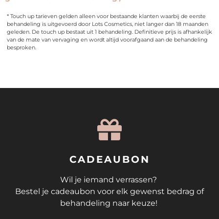
* Touch up tarieven gelden alleen voor bestaande klanten waarbij de eerste
behandeling is uitgevoerd door Lots Cosmetics, niet langer dan 18 maanden
geleden. De touch up bestaat uit 1 behandeling. Definitieve prijs is afhankelijk
van de mate van vervaging en wordt altijd voorafgaand aan de behandeling
besproken.
CADEAUBON
Wil je iemand verrassen?
Bestel je cadeaubon voor elk gewenst bedrag of
behandeling naar keuze!